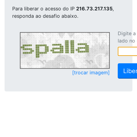
Para liberar o acesso
do IP
216.73.217.135
,
responda ao desafio abaixo.
Digite 
lado no
[trocar imagem]